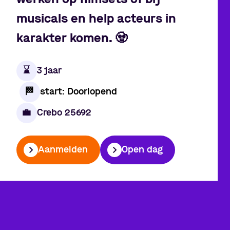
musicals en help acteurs in
karakter komen.
🧟
⌛️
3 jaar
🏁
start: Doorlopend
💼
Crebo 25692
Aanmelden
Open dag