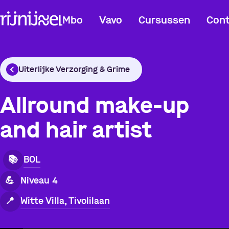
Mbo
Vavo
Cursussen
Cont
Uiterlijke Verzorging & Grime
Allround make-up
and hair artist
BOL
📚
💪
Niveau 4
Witte Villa, Tivolilaan
📍