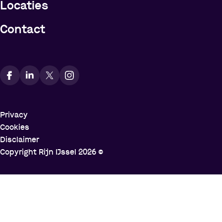
Locaties
Contact
Vindt ons op social media
Privacy
Cookies
Disclaimer
Copyright Rijn IJssel
2026
©