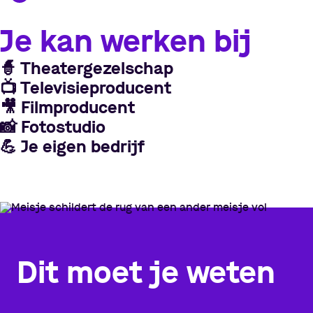
Je kan werken bij
🧙
Theatergezelschap
📺
Televisieproducent
🎥
Filmproducent
📸
Fotostudio
💪
Je eigen bedrijf
Dit moet je weten