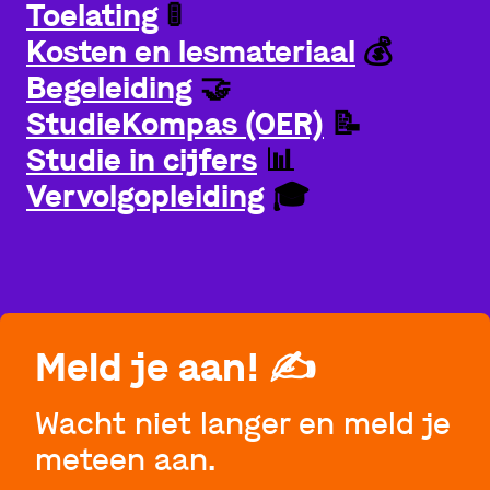
Toelating
🚦
Kosten en lesmateriaal
💰
Begeleiding
🤝
StudieKompas (OER)
📝
Studie in cijfers
📊
Vervolgopleiding
🎓
Meld je aan!
✍️
Wacht niet langer en meld je
meteen aan.