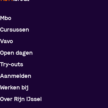
Meer over de opleidingen
Mbo
Cursussen
Vavo
Open dagen
Try-outs
Meer over Rijn IJssel
Aanmelden
Werken bij
Over Rijn IJssel