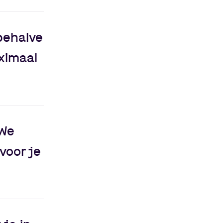
behalve
ximaal
 We
voor je