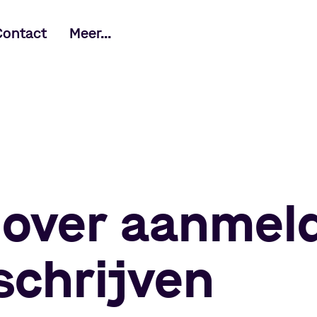
Contact
Meer...
 over aanmel
schrijven