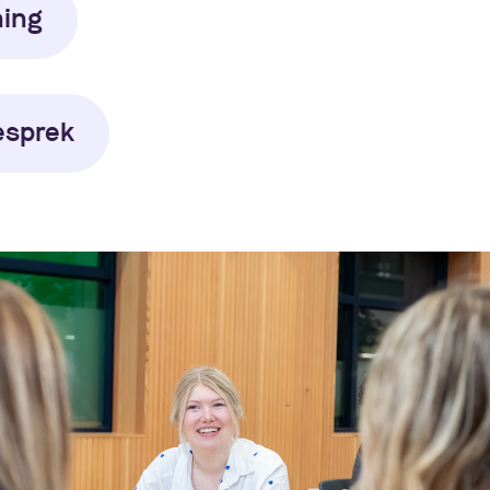
ing
esprek