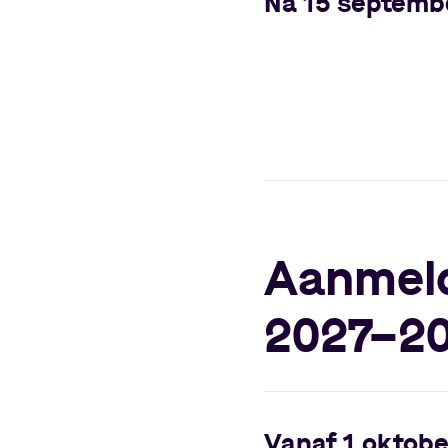
Na 15 septemb
Aanmeld
2027
–
2
Vanaf 1 oktobe