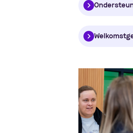
Ondersteun
Welkomstg