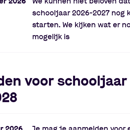
er 2026
We kunnen niet beloven dat 
schooljaar 2026-2027 nog 
starten. We kijken wat er n
mogelijk is
en voor schooljaar
028
r 2026
Je mag je aanmelden voor 