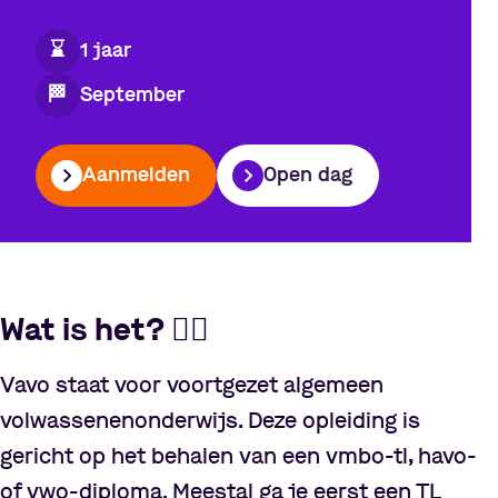
⌛️
1 jaar
🏁
September
Aanmelden
Open dag
Wat is het?
🤷‍♂️
Vavo staat voor voortgezet algemeen
volwassenenonderwijs. Deze opleiding is
gericht op het behalen van een vmbo-tl, havo-
of vwo-diploma. Meestal ga je eerst een TL