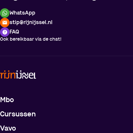
WhatsApp
stip@rijnijssel.nl
FAQ
Ook bereikbaar via de chat!
Meer over de opleidingen
Mbo
Cursussen
Vavo