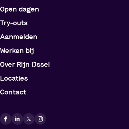
Open dagen
Try-outs
Meer over Rijn IJssel
Aanmelden
Werken bij
Over Rijn IJssel
Locaties
Contact
Vindt ons op social media