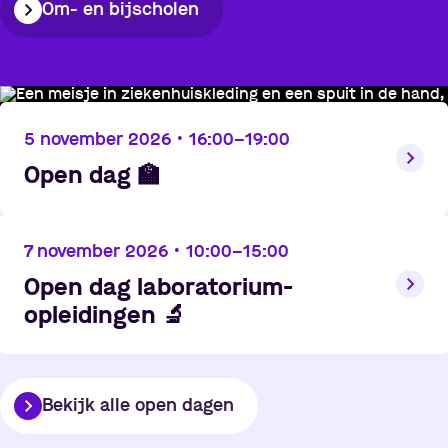
Om- en bijscholen
5 november 2026
•
16:00
–
19:00
Open dag
🏫
7 november 2026
•
10:00
–
15:00
Open dag laboratorium-
opleidingen
🔬
Bekijk alle open dagen