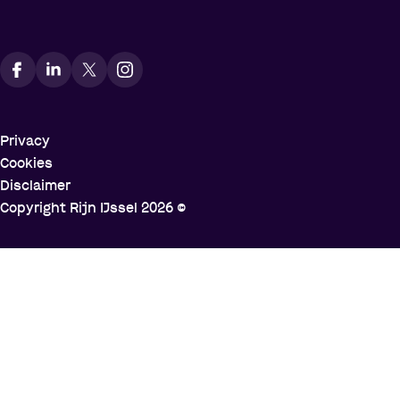
Vindt ons op social media
Privacy
Cookies
Disclaimer
Copyright Rijn IJssel
2026
©