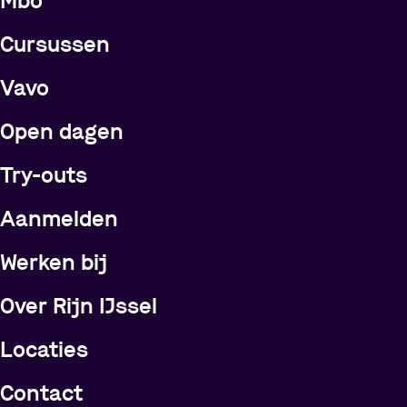
Meer over de opleidingen
Mbo
Cursussen
Vavo
Open dagen
Try-outs
Meer over Rijn IJssel
Aanmelden
Werken bij
Over Rijn IJssel
Locaties
Contact