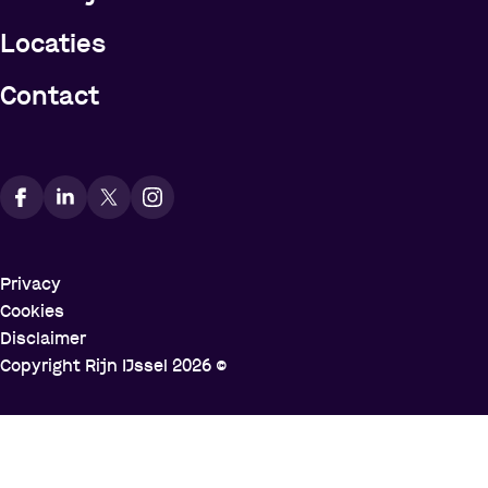
Locaties
Contact
Vindt ons op social media
Privacy
Cookies
Disclaimer
Copyright Rijn IJssel
2026
©