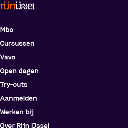
Meer over de opleidingen
Mbo
Cursussen
Vavo
Open dagen
Try-outs
Meer over Rijn IJssel
Aanmelden
Werken bij
Over Rijn IJssel