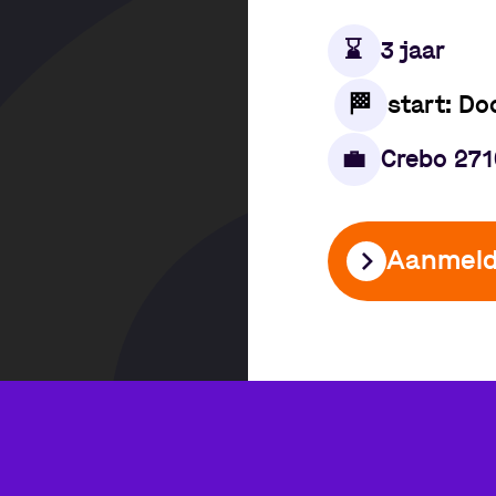
⌛️
3 jaar
🏁
start: Do
💼
Crebo 27
Aanmel