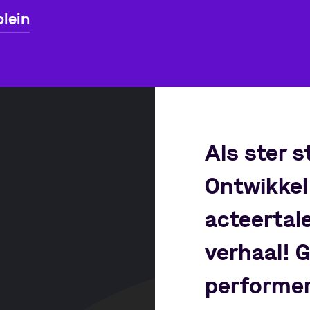
lein
Als ster s
Ontwikkel
acteertal
verhaal! G
performe