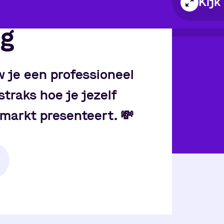
Kijk
ng
Pauze
w je een professioneel
straks hoe je jezelf
dsmarkt presenteert.
💸