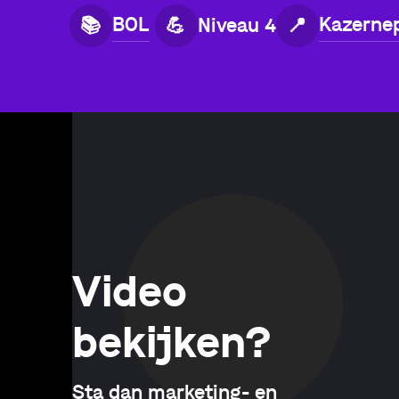
BOL
Kazernep
📚
💪
Niveau 4
📍
Video
bekijken?
Sta dan marketing- en