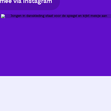
 mee via Instagram
er video