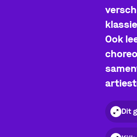
versch
klassi
Ook le
choreo
samen
arties
Dit 