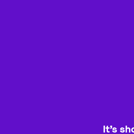
It
’
s sh