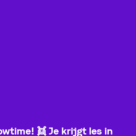
owtime!
👯
Je krijgt les in