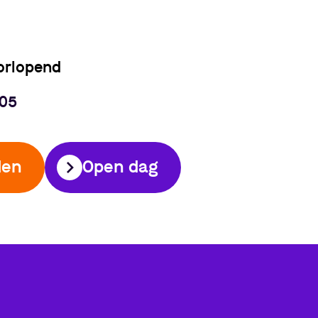
orlopend
105
den
Open dag