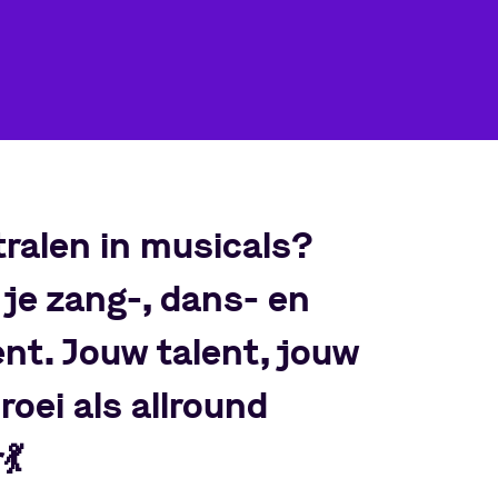
tralen in musicals?
 je zang-, dans- en
ent. Jouw talent, jouw
roei als allround
r
💃