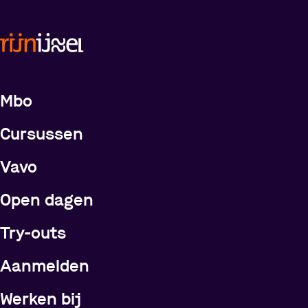
Meer over de opleidingen
Mbo
Cursussen
Vavo
Open dagen
Try-outs
Meer over Rijn IJssel
Aanmelden
Werken bij