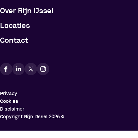
Over Rijn IJssel
Locaties
Contact
Vindt ons op social media
Privacy
Cookies
Disclaimer
Copyright Rijn IJssel
2026
©