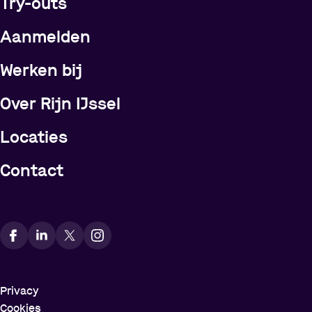
Try-outs
Meer over Rijn IJssel
Aanmelden
Werken bij
Over Rijn IJssel
Locaties
Contact
Vindt ons op social media
Privacy
Cookies