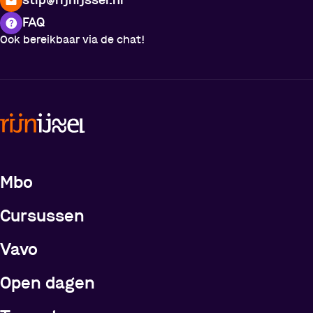
stip@rijnijssel.nl
FAQ
Ook bereikbaar via de chat!
Meer over de opleidingen
Mbo
Cursussen
Vavo
Open dagen