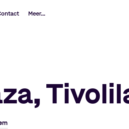
Contact
Meer...
za, Tivoli
hem