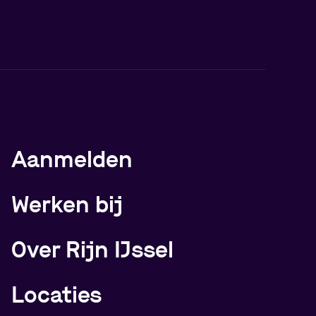
Meer over Rijn IJssel
Aanmelden
Werken bij
Over Rijn IJssel
Locaties