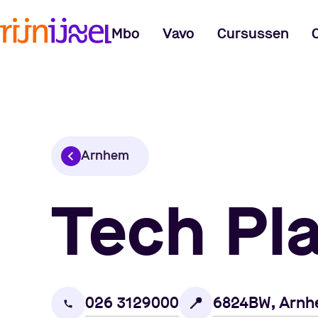
Mbo
Vavo
Cursussen
Arnhem
Tech Pla
026 3129000
6824BW, Arn
📍