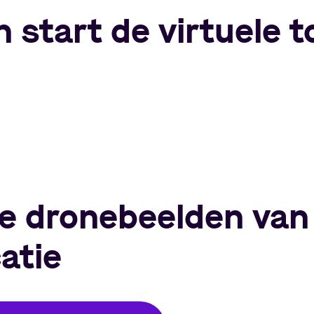
n start de virtuele t
de dronebeelden van
atie