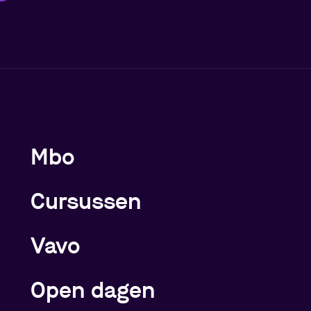
Meer over de opleidingen
Mbo
Cursussen
Vavo
Open dagen