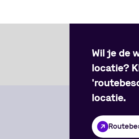
Wil je de
locatie? K
'routebesc
locatie.
Routebes