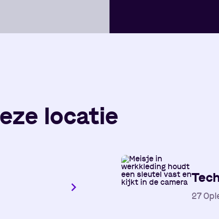
eze locatie
Tech
27
Opl