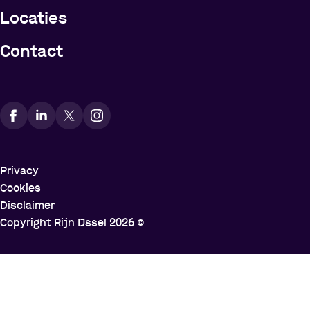
Locaties
Contact
Vindt ons op social media
Privacy
Cookies
Disclaimer
Copyright Rijn IJssel
2026
©