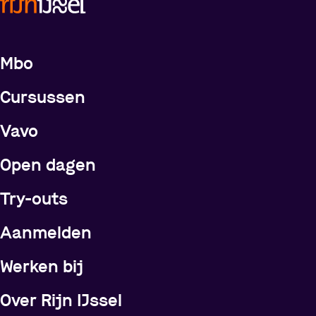
Meer over de opleidingen
Mbo
Cursussen
Vavo
Open dagen
Try-outs
Meer over Rijn IJssel
Aanmelden
Werken bij
Over Rijn IJssel