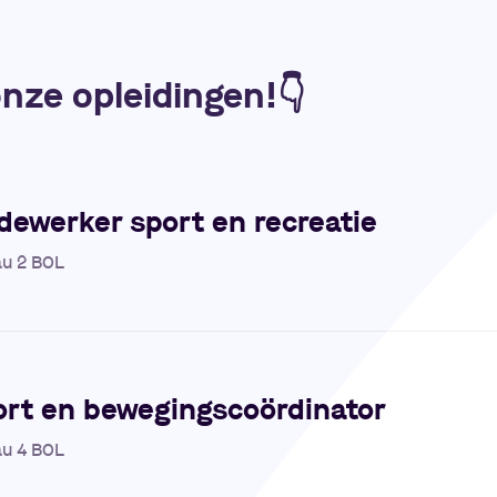
onze opleidingen!
👇
ewerker sport en recreatie
au 2 BOL
ort en bewegingscoördinator
au 4 BOL