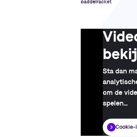
Vide
beki
Sta dan ma
analytisch
om de vide
spelen
…
Cookie-i