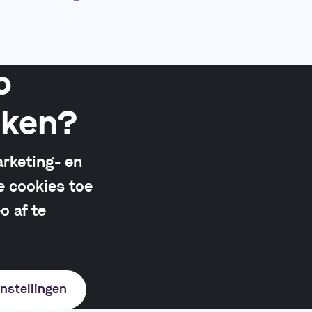
o
jken?
rketing- en
e cookies toe
o af te
nstellingen