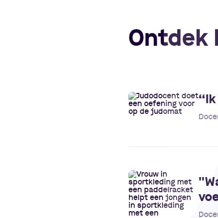
Ontdek h
“
Ik
Doce
"Wa
voe
Doce