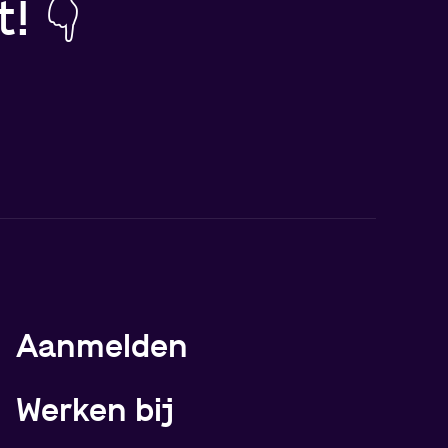
! 👇
Meer over Rijn IJssel
Aanmelden
Werken bij