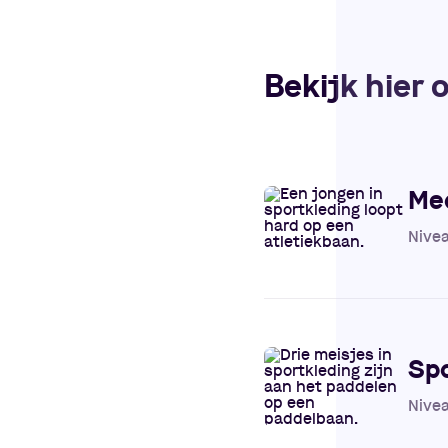
Bekijk hier 
Med
Nive
Sp
Nive