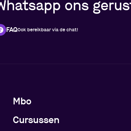
Whatsapp ons gerust
FAQ
Ook bereikbaar via de chat!
Meer over de opleidingen
Mbo
Cursussen