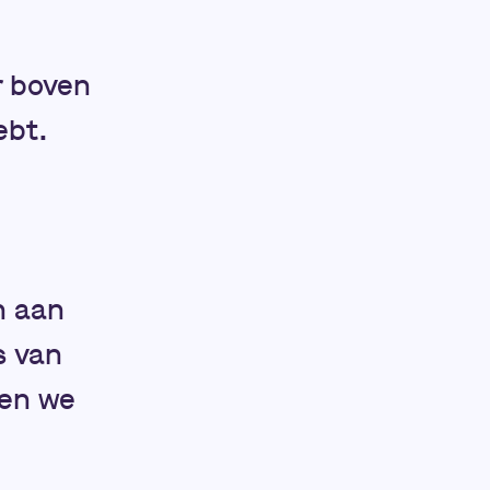
r boven
ebt.
n aan
s van
gen we