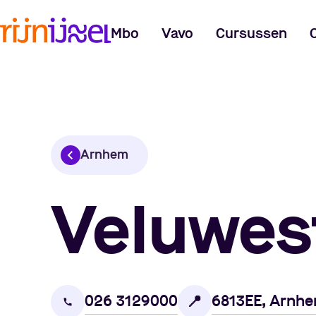
Mbo
Vavo
Cursussen
Arnhem
Veluwes
026 3129000
6813EE, Arnh
📍