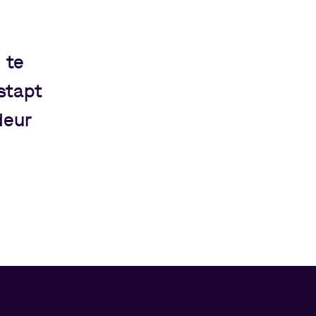
 te
stapt
deur