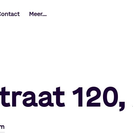
Contact
Meer...
traat 120
em