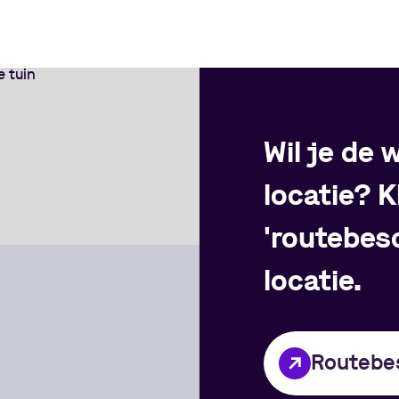
Wil je de
locatie? K
'routebesc
locatie.
Routebes