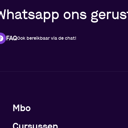
Whatsapp ons gerust
FAQ
Ook bereikbaar via de chat!
Meer over de opleidingen
Mbo
Cursussen