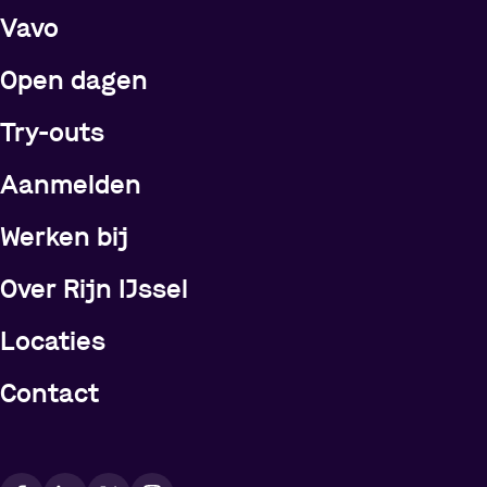
Vavo
Open dagen
Try-outs
Meer over Rijn IJssel
Aanmelden
Werken bij
Over Rijn IJssel
Locaties
Contact
Vindt ons op social media