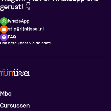
gerust! 👇
WhatsApp
stip@rijnijssel.nl
FAQ
Ook bereikbaar via de chat!
Meer over de opleidingen
Mbo
Cursussen