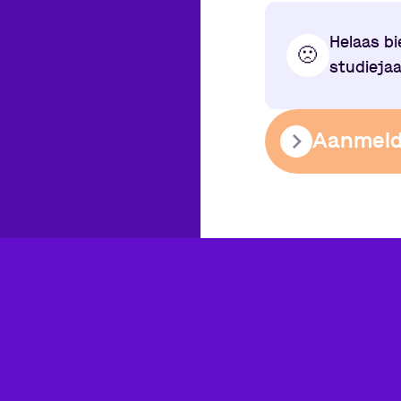
Helaas bi
🙁
studieja
Aanmel