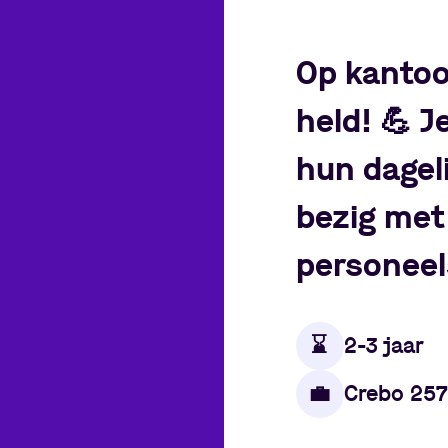
Op kantoo
held!
💪
Je
hun dageli
bezig met
personeel
⌛️
2-3 jaar
💼
Crebo 25