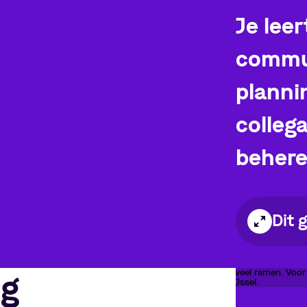
Je leer
commun
planni
colleg
behere
Dit 
ng