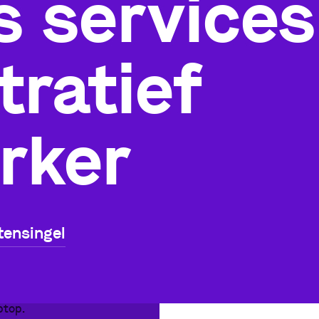
 services
ratief
rker
tensingel