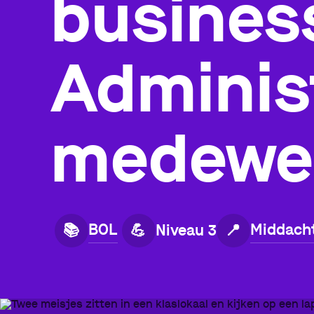
business
Administ
medewe
BOL
Middach
📚
💪
Niveau 3
📍