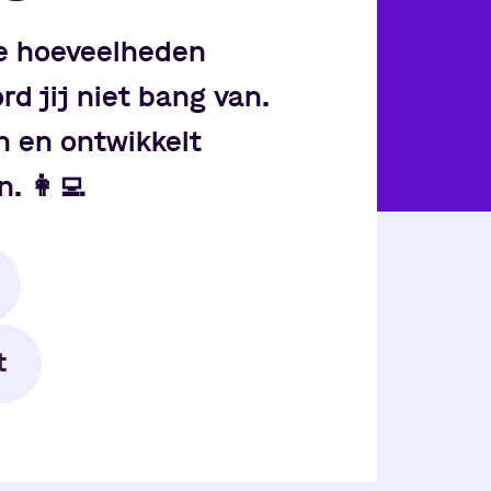
te hoeveelheden
rd jij niet bang van.
n en ontwikkelt
n.
👩‍💻
t