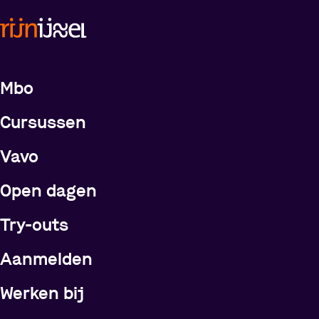
Meer over de opleidingen
Mbo
Cursussen
Vavo
Open dagen
Try-outs
Meer over Rijn IJssel
Aanmelden
Werken bij