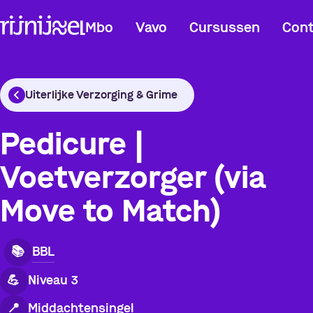
Mbo
Vavo
Cursussen
Cont
Uiterlijke Verzorging & Grime
Pedicure |
Voetverzorger (via
Move to Match)
BBL
📚
💪
Niveau 3
Middachtensingel
📍