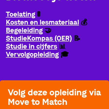
Toelating
🚦
Kosten en lesmateriaal
💰
Begeleiding
🤝
StudieKompas (OER)
📝
Studie in cijfers
📊
Vervolgopleiding
🎓
Volg deze opleiding via
Move to Match