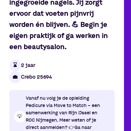
ingegroeide nagels. Jij zorgt
ervoor dat voeten pijnvrij
worden én blijven.
💪
Begin je
eigen praktijk of ga werken in
een beautysalon.
⌛️
2 jaar
💼
Crebo 25694
Vanaf nu volg je de opleiding
Pedicure via Move to Match
–
een
samenwerking van Rijn IJssel en
💡
ROC Nijmegen. Meer weten of je
direct aanmelden?
👉
Ga naar