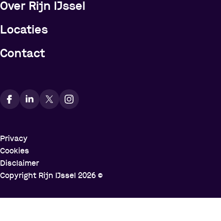
Over Rijn IJssel
Locaties
Contact
Vindt ons op social media
Privacy
Cookies
Disclaimer
Copyright Rijn IJssel
2026
©