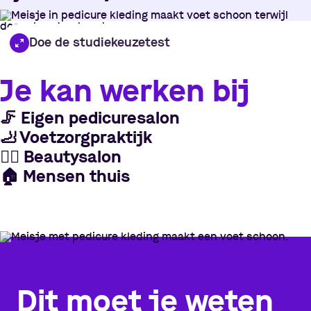
Doe de studiekeuzetest
Je kan werken bij
🦵
Eigen pedicuresalon
🦶
Voetzorgpraktijk
💆‍♀
Beautysalon
🏠
Mensen thuis
Dit moet je weten