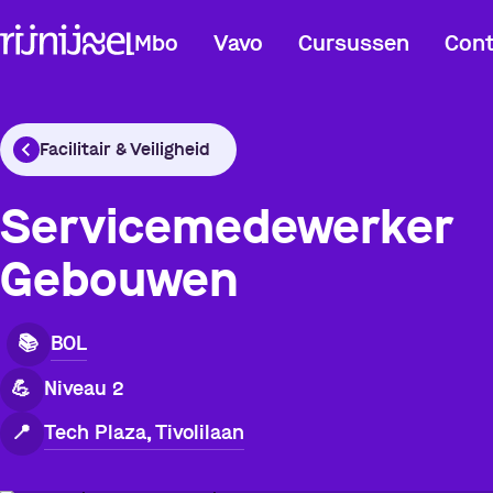
Mbo
Vavo
Cursussen
Cont
Facilitair & Veiligheid
Servicemedewerker
Gebouwen
BOL
📚
💪
Niveau 2
Tech Plaza, Tivolilaan
📍