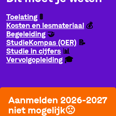
Toelating
🚦
Kosten en lesmateriaal
💰
Begeleiding
🤝
StudieKompas (OER)
📝
Studie in cijfers
📊
Vervolgopleiding
🎓
Aanmelden 2026-2027
niet mogelijk
🙁