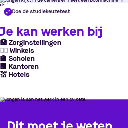
Doe de studiekeuzetest
Je kan werken bij
🏥
Zorginstellingen
👷‍♀
Winkels
🏫
Scholen
🏢
Kantoren
💒
Hotels
Dit moet je weten