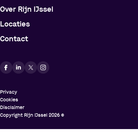
Over Rijn IJssel
Locaties
Contact
Vindt ons op social media
Privacy
Cookies
Disclaimer
Copyright Rijn IJssel
2026
©