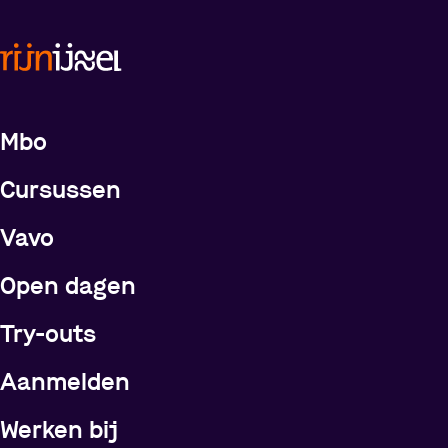
Meer over de opleidingen
Mbo
Cursussen
Vavo
Open dagen
Try-outs
Meer over Rijn IJssel
Aanmelden
Werken bij