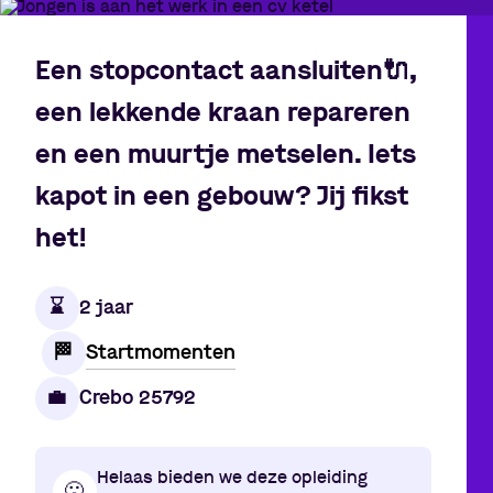
Een stopcontact aansluiten
🔌
,
een lekkende kraan repareren
en een muurtje metselen. Iets
kapot in een gebouw? Jij fikst
het!
⌛️
2 jaar
Startmomenten
🏁
💼
Crebo 25792
Helaas bieden we deze opleiding
🙁