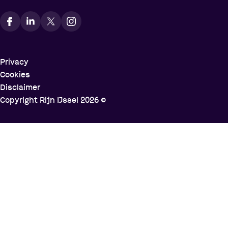
Vindt ons op social media
Privacy
Cookies
Disclaimer
Copyright Rijn IJssel
2026
©