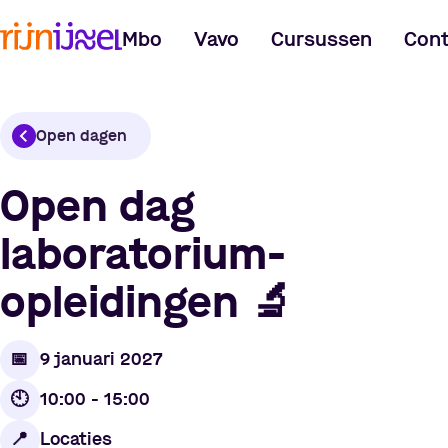
Mbo
Vavo
Cursussen
Cont
Open dagen
Open dag
laboratorium-
opleidingen
🔬
📅
9 januari 2027
🕙
10:00 - 15:00
Locaties
📍