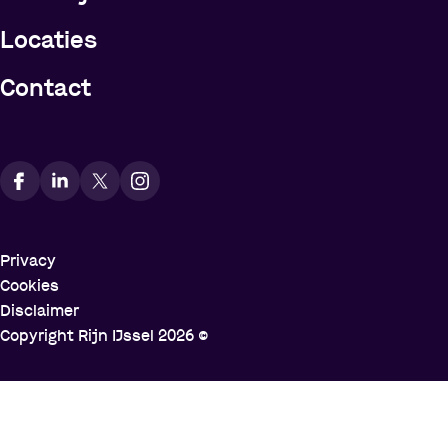
Locaties
Contact
Vindt ons op social media
Privacy
Cookies
Disclaimer
Copyright Rijn IJssel
2026
©