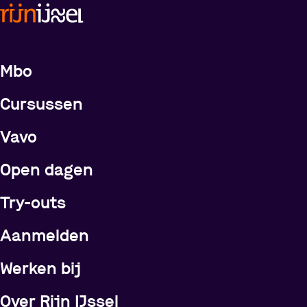
Meer over de opleidingen
Mbo
Cursussen
Vavo
Open dagen
Try-outs
Meer over Rijn IJssel
Aanmelden
Werken bij
Over Rijn IJssel