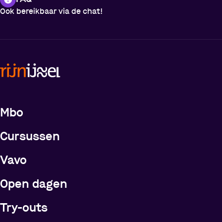
Ook bereikbaar via de chat!
Meer over de opleidingen
Mbo
Cursussen
Vavo
Open dagen
Try-outs