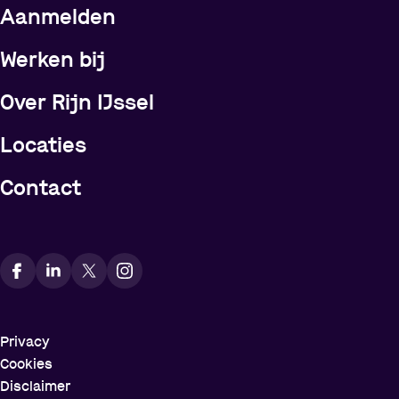
Meer over Rijn IJssel
Aanmelden
Werken bij
Over Rijn IJssel
Locaties
Contact
Vindt ons op social media
Privacy
Cookies
Disclaimer