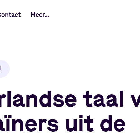
Contact
Meer...
l
landse taal 
ïners uit de