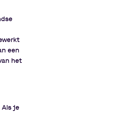
andse
gewerkt
van een
van het
 Als je