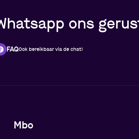
Whatsapp ons gerust
FAQ
Ook bereikbaar via de chat!
Meer over de opleidingen
Mbo