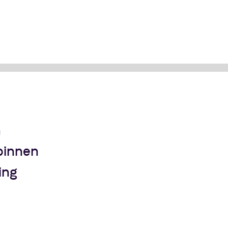
m
n
 binnen
ing