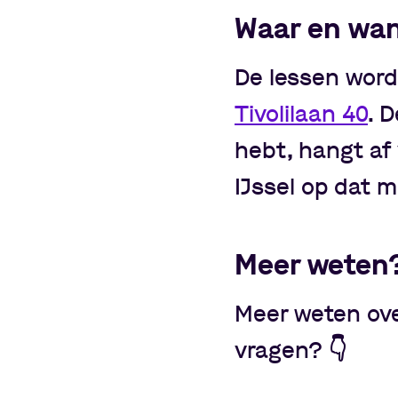
Waar en wa
De lessen wor
Tivolilaan 40
. 
hebt, hangt af
IJssel op dat 
Meer weten
Meer weten ov
vragen?
👇