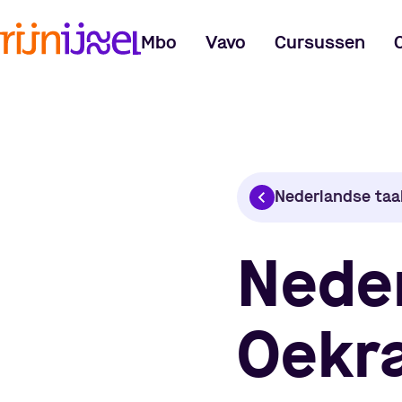
Mbo
Vavo
Cursussen
Nederlandse taa
Neder
Oekra