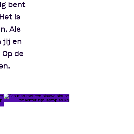
ig bent
Het is
n. Als
 jij en
. Op de
en.