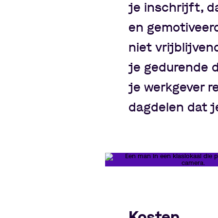
je inschrijft,
en gemotiveerd
niet vrijblijve
je gedurende de
je werkgever r
dagdelen dat je
Kosten