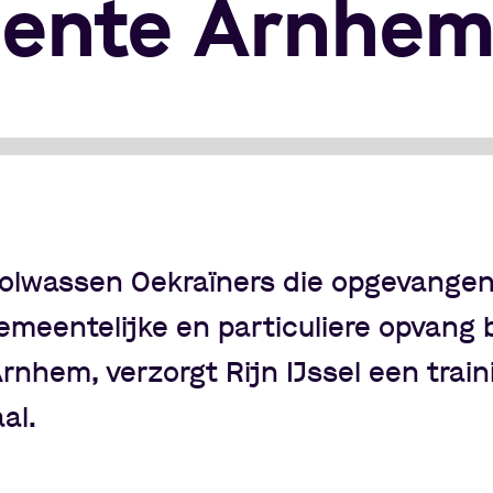
ente Arnhe
volwassen Oekraïners die opgevange
emeentelijke en particuliere opvang
nhem, verzorgt Rijn IJssel een train
al.