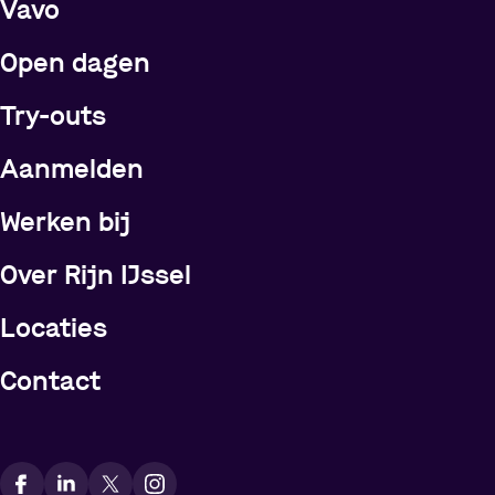
Vavo
Open dagen
Try-outs
Meer over Rijn IJssel
Aanmelden
Werken bij
Over Rijn IJssel
Locaties
Contact
Vindt ons op social media