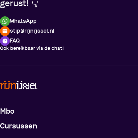
gerust! 👇
WhatsApp
stip@rijnijssel.nl
FAQ
Ook bereikbaar via de chat!
Meer over de opleidingen
Mbo
Cursussen