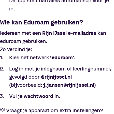
De app stelt dan alles automatisch voor je
in.
Wie kan Eduroam gebruiken?
Iedereen met een
Rijn IJssel e-mailadres
kan
eduroam gebruiken.
Zo verbind je:
Kies het netwerk
‘
eduroam
’
.
Log in met je inlognaam of leerlingnummer,
gevolgd door
@rijnijssel.nl
(bijvoorbeeld:
j.jansen@rijnijssel.nl
)
Vul je
wachtwoord
in.
💡
Vraagt je apparaat om extra instellingen?