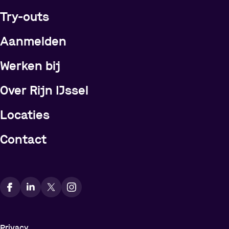
Try-outs
Meer over Rijn IJssel
Aanmelden
Werken bij
Over Rijn IJssel
Locaties
Contact
Vindt ons op social media
Privacy