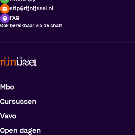
stip@rijnijssel.nl
FAQ
Ook bereikbaar via de chat!
Meer over de opleidingen
Mbo
Cursussen
Vavo
Open dagen