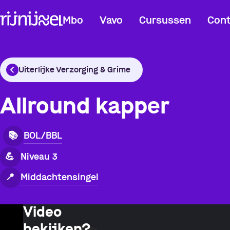
Mbo
Vavo
Cursussen
Cont
Uiterlijke Verzorging & Grime
Allround kapper
BOL/BBL
📚
💪
Niveau 3
Middachtensingel
📍
Video
bekijken?