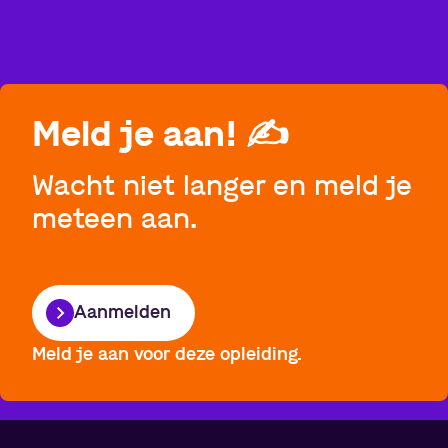
Meld je aan!
✍️
Wacht niet langer en meld je
meteen aan.
Aanmelden
Meld je aan voor deze opleiding.