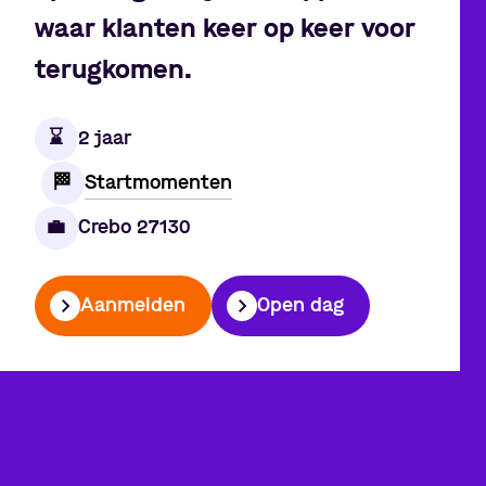
waar klanten keer op keer voor
terugkomen.
⌛️
2 jaar
Startmomenten
🏁
💼
Crebo 27130
Aanmelden
Open dag