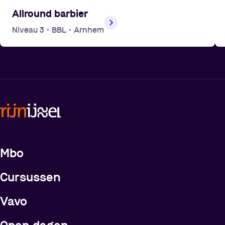
Allround barbier
Niveau 3
•
BBL
•
Arnhem
Meer over de opleidingen
Mbo
Cursussen
Vavo