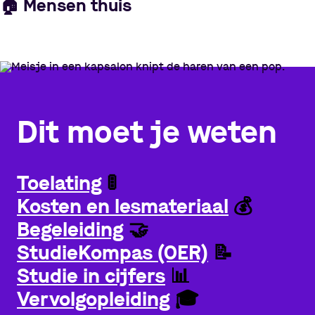
🏠
Mensen thuis
Dit moet je weten
Toelating
🚦
Kosten en lesmateriaal
💰
Begeleiding
🤝
StudieKompas (OER)
📝
Studie in cijfers
📊
Vervolgopleiding
🎓