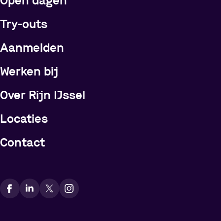
Open dagen
Try-outs
Meer over Rijn IJssel
Aanmelden
Werken bij
Over Rijn IJssel
Locaties
Contact
Vindt ons op social media